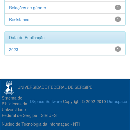
Relações de gênero
1
Resistance
1
Data de Publicação
2023
1
UNIVERSIDADE FEDERAL DE SERGIPE
Sistema de
DSpace Software
Copyright © 2002-2010
Duraspace
Bibliotecas da
Universidade
Federal de Sergipe - SIBIUFS
Núcleo de Tecnologia da Informação - NTI