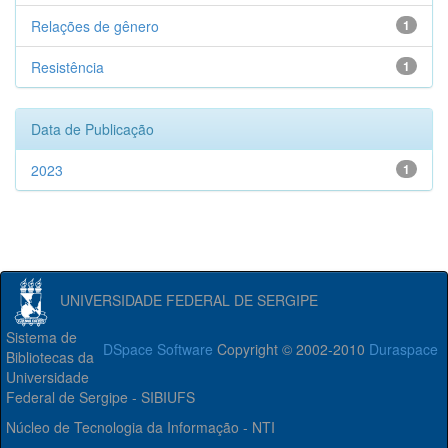
Relações de gênero
1
Resistência
1
Data de Publicação
2023
1
UNIVERSIDADE FEDERAL DE SERGIPE
Sistema de
DSpace Software
Copyright © 2002-2010
Duraspace
Bibliotecas da
Universidade
Federal de Sergipe - SIBIUFS
Núcleo de Tecnologia da Informação - NTI