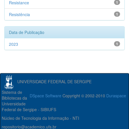
Resistance
1
Resistência
1
Data de Publicação
2023
1
UNIVERSIDADE FEDERAL DE SERGIPE
Sistema de
DSpace Software
Copyright © 2002-2010
Duraspace
Bibliotecas da
Universidade
Federal de Sergipe - SIBIUFS
Núcleo de Tecnologia da Informação - NTI
repositorio@academico.ufs.br