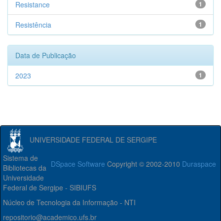
Resistance
1
Resistência
1
Data de Publicação
2023
1
UNIVERSIDADE FEDERAL DE SERGIPE
Sistema de
DSpace Software
Copyright © 2002-2010
Duraspace
Bibliotecas da
Universidade
Federal de Sergipe - SIBIUFS
Núcleo de Tecnologia da Informação - NTI
repositorio@academico.ufs.br