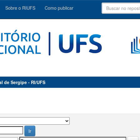
Sobre o RIUFS
Como publicar
al de Sergipe - RI/UFS