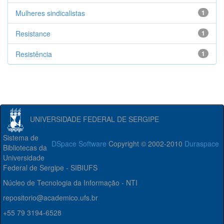
Mulheres sindicalistas
1
Resistance
1
Resistência
1
UNIVERSIDADE FEDERAL DE SERGIPE
Sistema de
DSpace Software
Copyright © 2002-2010
Duraspace
Bibliotecas da
Universidade
Federal de Sergipe - SIBIUFS
Núcleo de Tecnologia da Informação - NTI
repositorio@academico.ufs.br
+55 79 3194-6528