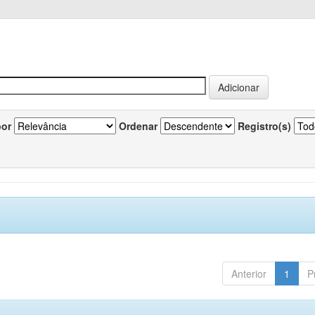
por
Ordenar
Registro(s)
Anterior
1
P