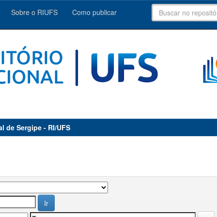
Sobre o RIUFS
Como publicar
al de Sergipe - RI/UFS