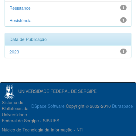
Resistance
1
Resistência
1
Data de Publicação
2023
1
UNIVERSIDADE FEDERAL DE SERGIPE
Sistema de
DSpace Software
Copyright © 2002-2010
Duraspace
Bibliotecas da
Universidade
Federal de Sergipe - SIBIUFS
Núcleo de Tecnologia da Informação - NTI