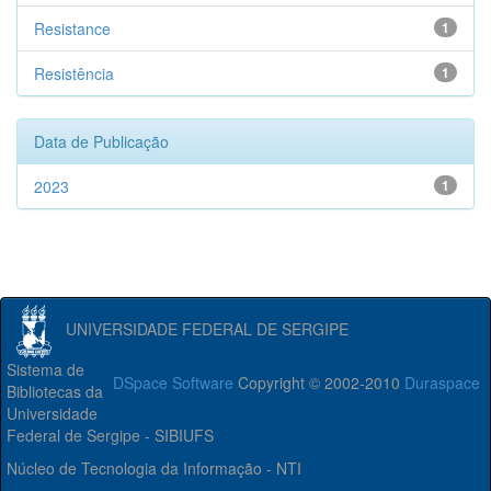
Resistance
1
Resistência
1
Data de Publicação
2023
1
UNIVERSIDADE FEDERAL DE SERGIPE
Sistema de
DSpace Software
Copyright © 2002-2010
Duraspace
Bibliotecas da
Universidade
Federal de Sergipe - SIBIUFS
Núcleo de Tecnologia da Informação - NTI