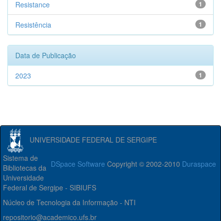
Resistance
1
Resistência
1
Data de Publicação
2023
1
UNIVERSIDADE FEDERAL DE SERGIPE
Sistema de
DSpace Software
Copyright © 2002-2010
Duraspace
Bibliotecas da
Universidade
Federal de Sergipe - SIBIUFS
Núcleo de Tecnologia da Informação - NTI
repositorio@academico.ufs.br