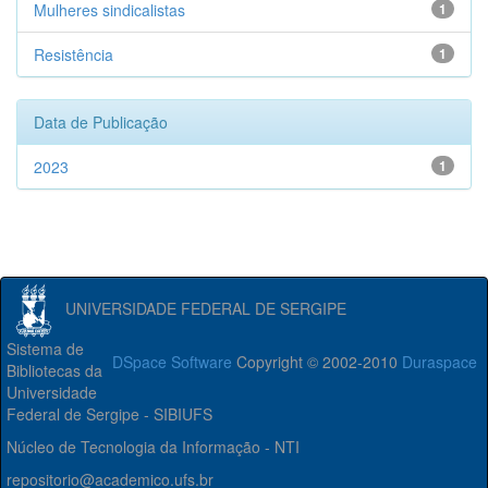
Mulheres sindicalistas
1
Resistência
1
Data de Publicação
2023
1
UNIVERSIDADE FEDERAL DE SERGIPE
Sistema de
DSpace Software
Copyright © 2002-2010
Duraspace
Bibliotecas da
Universidade
Federal de Sergipe - SIBIUFS
Núcleo de Tecnologia da Informação - NTI
repositorio@academico.ufs.br