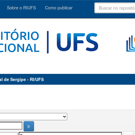
Sobre o RIUFS
Como publicar
al de Sergipe - RI/UFS