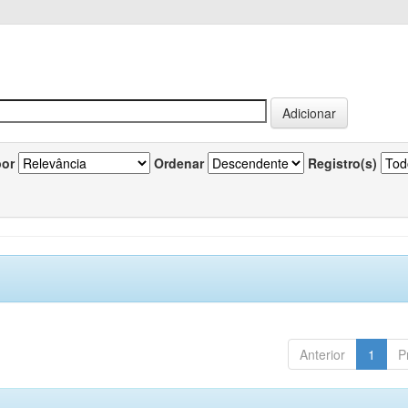
por
Ordenar
Registro(s)
Anterior
1
P