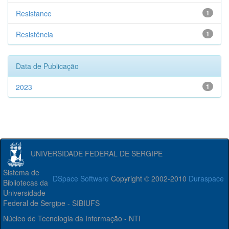
Resistance
1
Resistência
1
Data de Publicação
2023
1
UNIVERSIDADE FEDERAL DE SERGIPE
Sistema de
DSpace Software
Copyright © 2002-2010
Duraspace
Bibliotecas da
Universidade
Federal de Sergipe - SIBIUFS
Núcleo de Tecnologia da Informação - NTI