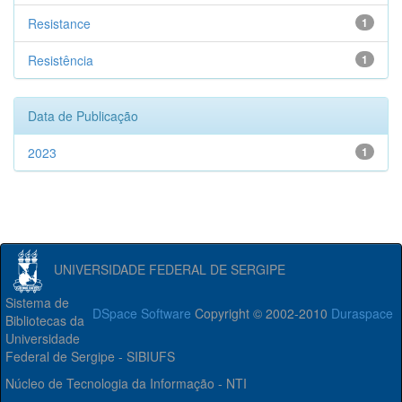
Resistance
1
Resistência
1
Data de Publicação
2023
1
UNIVERSIDADE FEDERAL DE SERGIPE
Sistema de
DSpace Software
Copyright © 2002-2010
Duraspace
Bibliotecas da
Universidade
Federal de Sergipe - SIBIUFS
Núcleo de Tecnologia da Informação - NTI