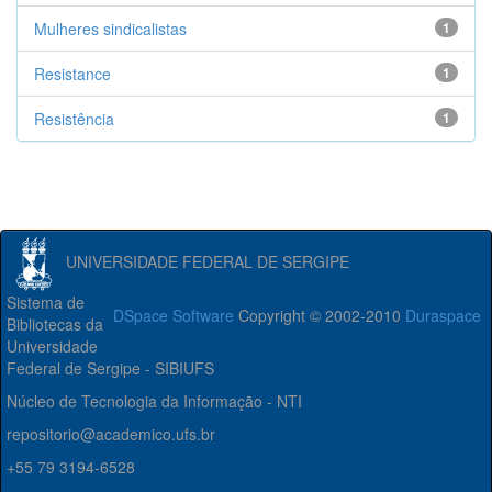
Mulheres sindicalistas
1
Resistance
1
Resistência
1
UNIVERSIDADE FEDERAL DE SERGIPE
Sistema de
DSpace Software
Copyright © 2002-2010
Duraspace
Bibliotecas da
Universidade
Federal de Sergipe - SIBIUFS
Núcleo de Tecnologia da Informação - NTI
repositorio@academico.ufs.br
+55 79 3194-6528