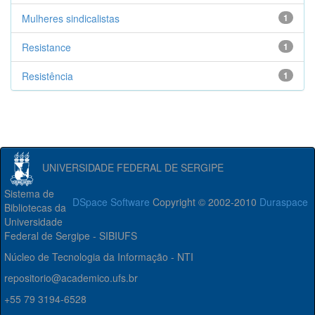
Mulheres sindicalistas
1
Resistance
1
Resistência
1
UNIVERSIDADE FEDERAL DE SERGIPE
Sistema de
DSpace Software
Copyright © 2002-2010
Duraspace
Bibliotecas da
Universidade
Federal de Sergipe - SIBIUFS
Núcleo de Tecnologia da Informação - NTI
repositorio@academico.ufs.br
+55 79 3194-6528