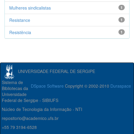
Mulheres sindicalistas
1
Resistance
1
Resistência
1
UNIVERSIDADE FEDERAL DE SERGIPE
Sistema de
DSpace Software
Copyright © 2002-2010
Duraspace
Bibliotecas da
Universidade
Federal de Sergipe - SIBIUFS
Núcleo de Tecnologia da Informação - NTI
repositorio@academico.ufs.br
+55 79 3194-6528