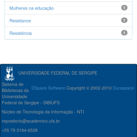
Mulheres na educação
1
Resistance
1
Resistência
1
UNIVERSIDADE FEDERAL DE SERGIPE
Sistema de
DSpace Software
Copyright © 2002-2010
Duraspace
Bibliotecas da
Universidade
Federal de Sergipe - SIBIUFS
Núcleo de Tecnologia da Informação - NTI
repositorio@academico.ufs.br
+55 79 3194-6528