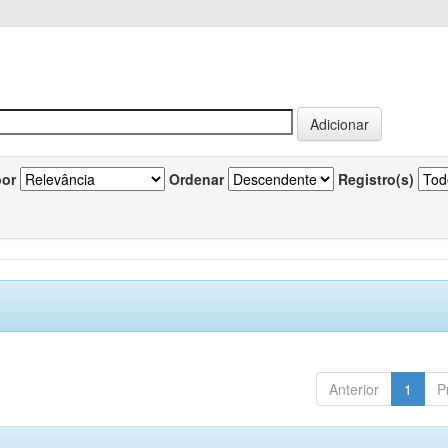
por
Ordenar
Registro(s)
Anterior
1
P