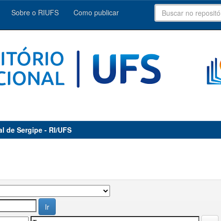
Sobre o RIUFS
Como publicar
al de Sergipe - RI/UFS