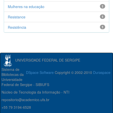
Mulheres na educação
1
Resistance
1
Resistência
1
UNIVERSIDADE FEDERAL DE SERGIPE
Sistema de
DSpace Software
Copyright © 2002-2010
Duraspace
Bibliotecas da
Universidade
Federal de Sergipe - SIBIUFS
Núcleo de Tecnologia da Informação - NTI
repositorio@academico.ufs.br
+55 79 3194-6528