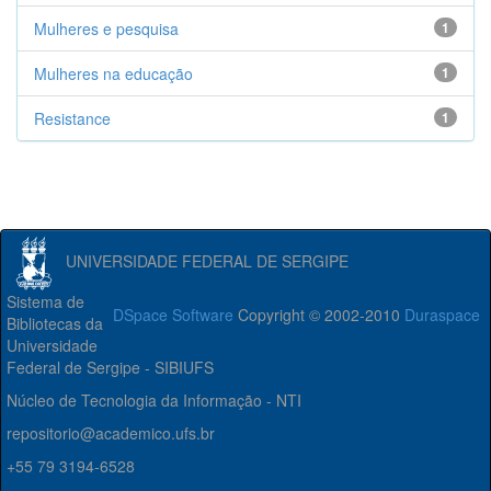
Mulheres e pesquisa
1
Mulheres na educação
1
Resistance
1
UNIVERSIDADE FEDERAL DE SERGIPE
Sistema de
DSpace Software
Copyright © 2002-2010
Duraspace
Bibliotecas da
Universidade
Federal de Sergipe - SIBIUFS
Núcleo de Tecnologia da Informação - NTI
repositorio@academico.ufs.br
+55 79 3194-6528