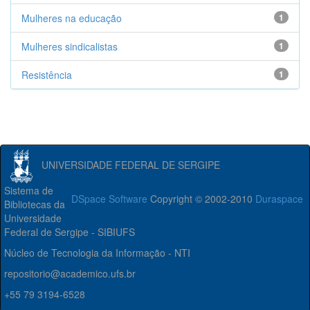
Mulheres na educação
1
Mulheres sindicalistas
1
Resistência
1
UNIVERSIDADE FEDERAL DE SERGIPE
Sistema de
DSpace Software
Copyright © 2002-2010
Duraspace
Bibliotecas da
Universidade
Federal de Sergipe - SIBIUFS
Núcleo de Tecnologia da Informação - NTI
repositorio@academico.ufs.br
+55 79 3194-6528