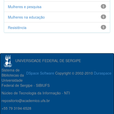
Mulheres e pesquisa
1
Mulheres na educação
1
Resistência
1
UNIVERSIDADE FEDERAL DE SERGIPE
Sistema de
DSpace Software
Copyright © 2002-2010
Duraspace
Bibliotecas da
Universidade
Federal de Sergipe - SIBIUFS
Núcleo de Tecnologia da Informação - NTI
repositorio@academico.ufs.br
+55 79 3194-6528