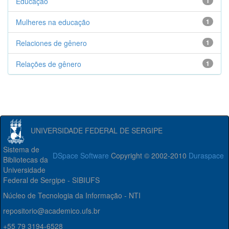
Educação
1
Mulheres na educação
1
Relaciones de gênero
1
Relações de gênero
1
UNIVERSIDADE FEDERAL DE SERGIPE
Sistema de
DSpace Software
Copyright © 2002-2010
Duraspace
Bibliotecas da
Universidade
Federal de Sergipe - SIBIUFS
Núcleo de Tecnologia da Informação - NTI
repositorio@academico.ufs.br
+55 79 3194-6528