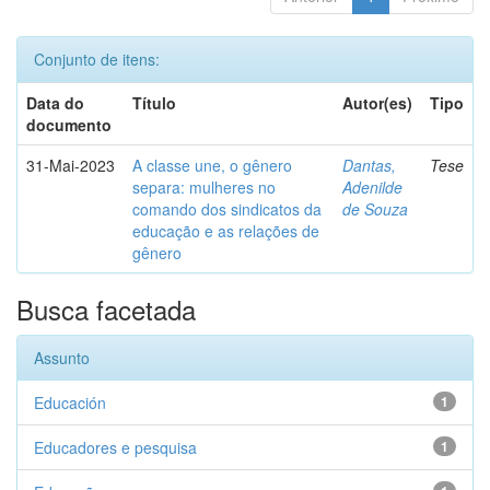
Conjunto de itens:
Data do
Título
Autor(es)
Tipo
documento
31-Mai-2023
A classe une, o gênero
Dantas,
Tese
separa: mulheres no
Adenilde
comando dos sindicatos da
de Souza
educação e as relações de
gênero
Busca facetada
Assunto
Educación
1
Educadores e pesquisa
1