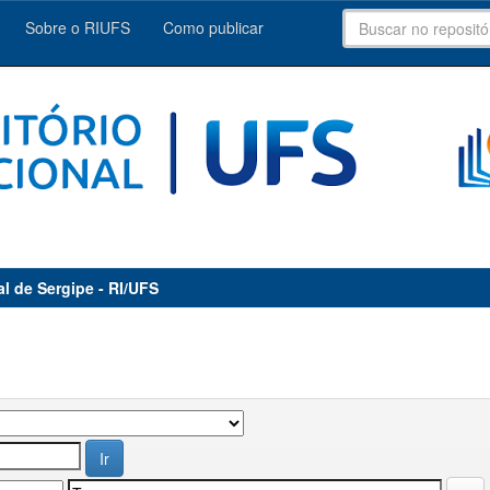
Sobre o RIUFS
Como publicar
al de Sergipe - RI/UFS