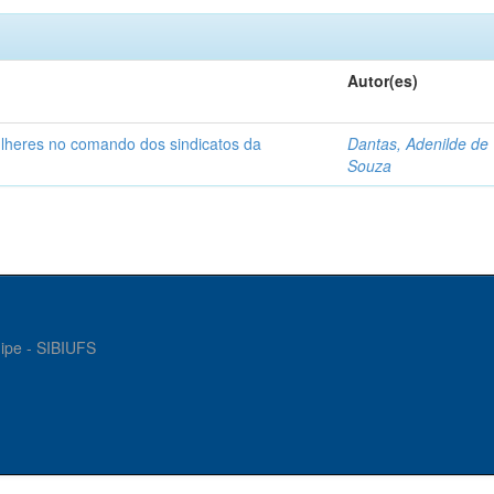
Autor(es)
ulheres no comando dos sindicatos da
Dantas, Adenilde de
Souza
gipe - SIBIUFS