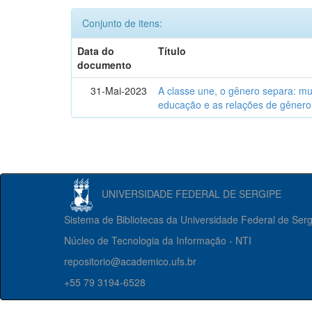
Conjunto de itens:
Data do
Título
documento
31-Mai-2023
A classe une, o gênero separa: m
educação e as relações de gênero
UNIVERSIDADE FEDERAL DE SERGIPE
Sistema de Bibliotecas da Universidade Federal de Ser
Núcleo de Tecnologia da Informação - NTI
repositorio@academico.ufs.br
+55 79 3194-6528