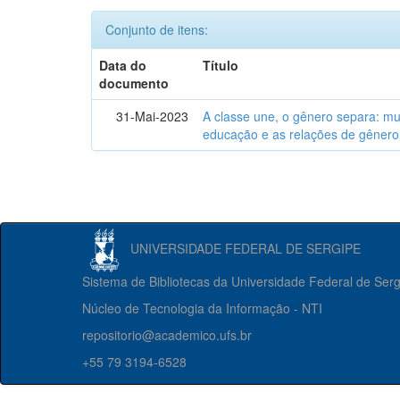
Conjunto de itens:
Data do
Título
documento
31-Mai-2023
A classe une, o gênero separa: m
educação e as relações de gênero
UNIVERSIDADE FEDERAL DE SERGIPE
Sistema de Bibliotecas da Universidade Federal de Ser
Núcleo de Tecnologia da Informação - NTI
repositorio@academico.ufs.br
+55 79 3194-6528