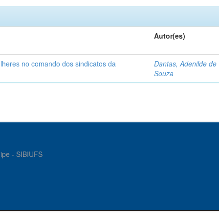
Autor(es)
ulheres no comando dos sindicatos da
Dantas, Adenilde de
Souza
gipe - SIBIUFS