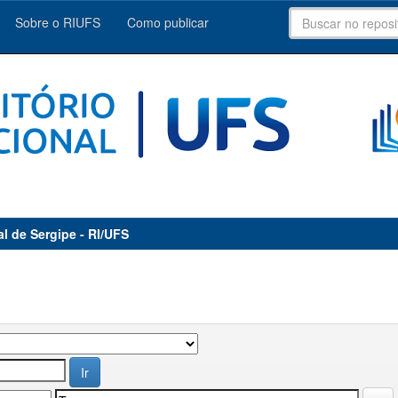
Sobre o RIUFS
Como publicar
al de Sergipe - RI/UFS