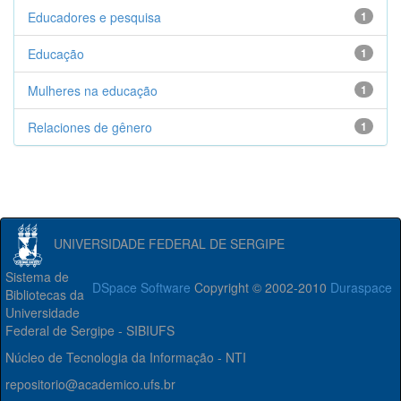
Educadores e pesquisa
1
Educação
1
Mulheres na educação
1
Relaciones de gênero
1
UNIVERSIDADE FEDERAL DE SERGIPE
Sistema de
DSpace Software
Copyright © 2002-2010
Duraspace
Bibliotecas da
Universidade
Federal de Sergipe - SIBIUFS
Núcleo de Tecnologia da Informação - NTI
repositorio@academico.ufs.br