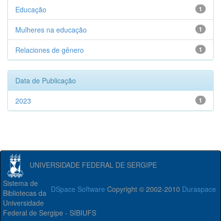
Educação
1
Mulheres na educação
1
Relaciones de gênero
1
Data de Publicação
2023
1
UNIVERSIDADE FEDERAL DE SERGIPE
Sistema de
DSpace Software
Copyright © 2002-2010
Duraspace
Bibliotecas da
Universidade
Federal de Sergipe - SIBIUFS