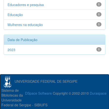
Educadores e pesquisa
1
Educação
1
Mulheres na educação
1
Data de Publicação
2023
1
UNIVERSIDADE FEDERAL DE SERGIPE
Sistema de
DSpace Software
Copyright © 2002-2010
Duraspace
Bibliotecas da
Universidade
Federal de Sergipe - SIBIUFS