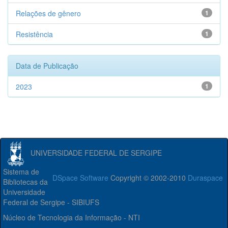
Relações de gênero
1
Resistência
1
Data de Publicação
2023
1
UNIVERSIDADE FEDERAL DE SERGIPE
Sistema de
DSpace Software
Copyright © 2002-2010
Duraspace
Bibliotecas da
Universidade
Federal de Sergipe - SIBIUFS
Núcleo de Tecnologia da Informação - NTI