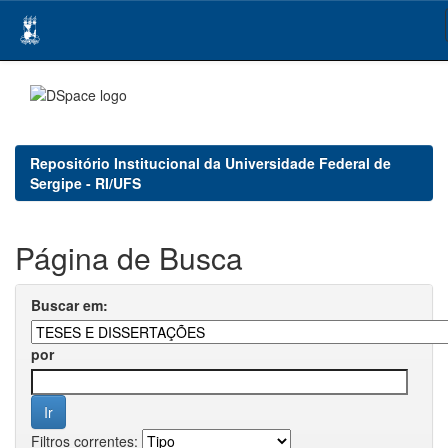
Skip
navigation
Repositório Institucional da Universidade Federal de
Sergipe - RI/UFS
Página de Busca
Buscar em:
por
Filtros correntes: