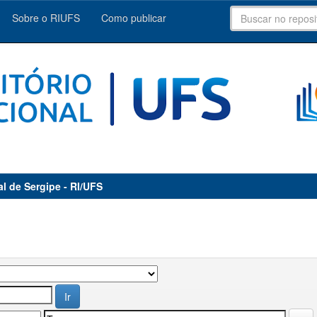
Sobre o RIUFS
Como publicar
al de Sergipe - RI/UFS