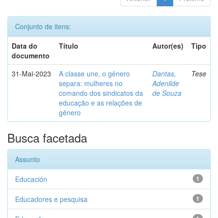
Conjunto de itens:
Data do
Título
Autor(es)
Tipo
documento
31-Mai-2023
A classe une, o gênero
Dantas,
Tese
separa: mulheres no
Adenilde
comando dos sindicatos da
de Souza
educação e as relações de
gênero
Busca facetada
Assunto
Educación
1
Educadores e pesquisa
1