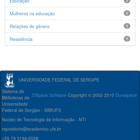
Educação
1
Mulheres na educação
1
Relações de gênero
1
Resistência
1
UNIVERSIDADE FEDERAL DE SERGIPE
Sistema de
DSpace Software
Copyright © 2002-2010
Duraspace
Bibliotecas da
Universidade
Federal de Sergipe - SIBIUFS
Núcleo de Tecnologia da Informação - NTI
repositorio@academico.ufs.br
+55 79 3194-6528