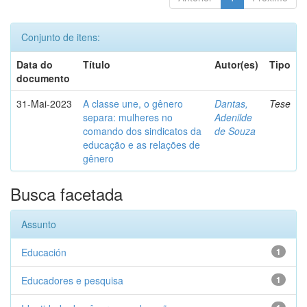
Conjunto de itens:
Data do
Título
Autor(es)
Tipo
documento
31-Mai-2023
A classe une, o gênero
Dantas,
Tese
separa: mulheres no
Adenilde
comando dos sindicatos da
de Souza
educação e as relações de
gênero
Busca facetada
Assunto
Educación
1
Educadores e pesquisa
1