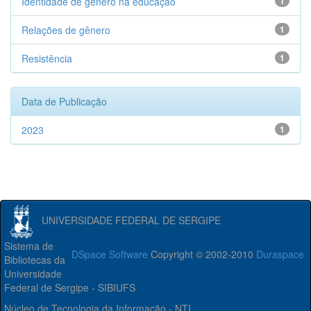
Identidade de gênero na educação
1
Relações de gênero
1
Resistência
1
Data de Publicação
2023
1
UNIVERSIDADE FEDERAL DE SERGIPE
Sistema de
DSpace Software
Copyright © 2002-2010
Duraspace
Bibliotecas da
Universidade
Federal de Sergipe - SIBIUFS
Núcleo de Tecnologia da Informação - NTI