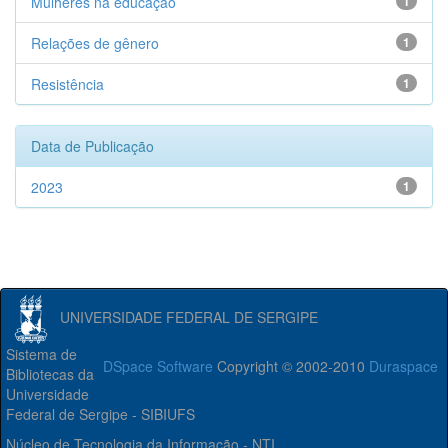
Mulheres na educação
1
Relações de gênero
1
Resistência
1
Data de Publicação
2023
1
UNIVERSIDADE FEDERAL DE SERGIPE
Sistema de
DSpace Software
Copyright © 2002-2010
Duraspace
Bibliotecas da
Universidade
Federal de Sergipe - SIBIUFS
Núcleo de Tecnologia da Informação - NTI