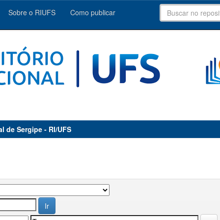
Sobre o RIUFS
Como publicar
al de Sergipe - RI/UFS