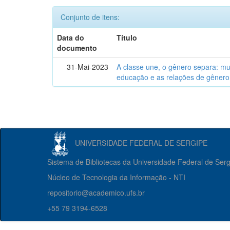
Conjunto de itens:
Data do
Título
documento
31-Mai-2023
A classe une, o gênero separa: m
educação e as relações de gênero
UNIVERSIDADE FEDERAL DE SERGIPE
Sistema de Bibliotecas da Universidade Federal de Ser
Núcleo de Tecnologia da Informação - NTI
repositorio@academico.ufs.br
+55 79 3194-6528