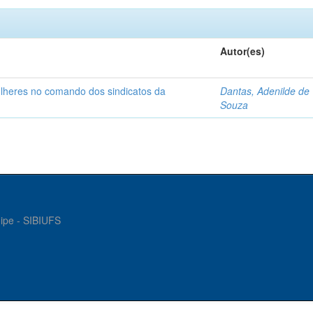
Autor(es)
ulheres no comando dos sindicatos da
Dantas, Adenilde de
Souza
gipe - SIBIUFS