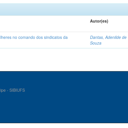
Autor(es)
ulheres no comando dos sindicatos da
Dantas, Adenilde de
Souza
gipe - SIBIUFS