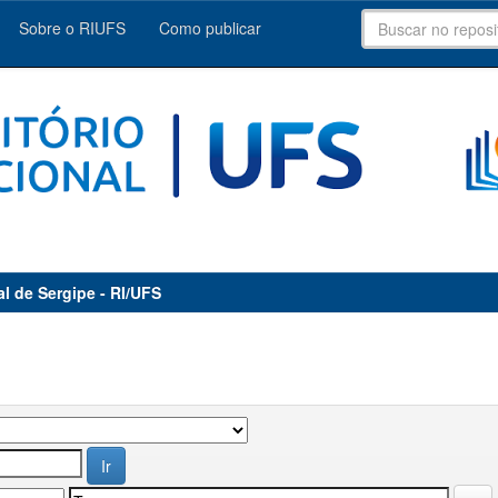
Sobre o RIUFS
Como publicar
al de Sergipe - RI/UFS