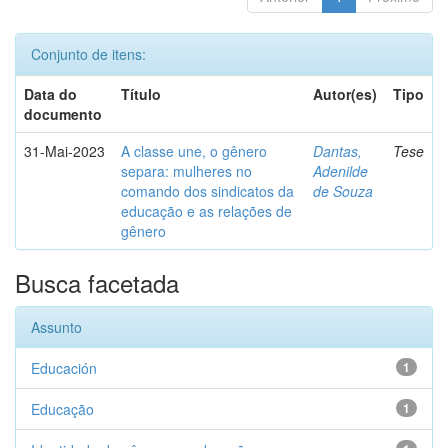
Conjunto de itens:
Data do
Título
Autor(es)
Tipo
documento
31-Mai-2023
A classe une, o gênero
Dantas,
Tese
separa: mulheres no
Adenilde
comando dos sindicatos da
de Souza
educação e as relações de
gênero
Busca facetada
Assunto
Educación
1
Educação
1