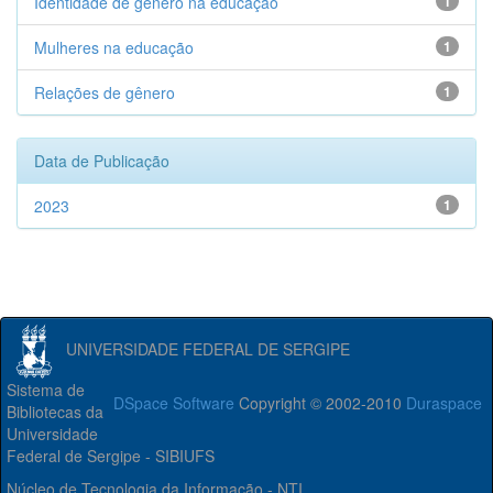
Identidade de gênero na educação
1
Mulheres na educação
1
Relações de gênero
1
Data de Publicação
2023
1
UNIVERSIDADE FEDERAL DE SERGIPE
Sistema de
DSpace Software
Copyright © 2002-2010
Duraspace
Bibliotecas da
Universidade
Federal de Sergipe - SIBIUFS
Núcleo de Tecnologia da Informação - NTI