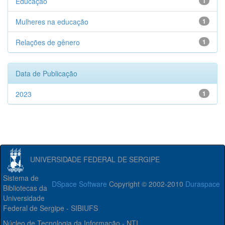
Educação
1
Mulheres na educação
1
Relações de gênero
1
Data de Publicação
2023
1
UNIVERSIDADE FEDERAL DE SERGIPE
Sistema de
DSpace Software
Copyright © 2002-2010
Duraspace
Bibliotecas da
Universidade
Federal de Sergipe - SIBIUFS
Núcleo de Tecnologia da Informação - NTI