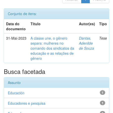
Conjunto de itens:
Data do
Título
Autor(es)
Tipo
documento
31-Mai-2023
A classe une, o gênero
Dantas,
Tese
separa: mulheres no
Adenilde
comando dos sindicatos da
de Souza
educação e as relações de
gênero
Busca facetada
Assunto
Educación
1
Educadores e pesquisa
1