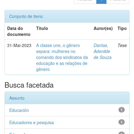
Conjunto de itens:
Data do
Título
Autor(es)
Tipo
documento
31-Mai-2023
A classe une, o gênero
Dantas,
Tese
separa: mulheres no
Adenilde
comando dos sindicatos da
de Souza
educação e as relações de
gênero
Busca facetada
Assunto
Educación
1
Educadores e pesquisa
1