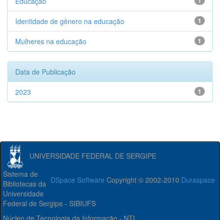
Educação
1
Identidade de gênero na educação
1
Mulheres na educação
1
Data de Publicação
2023
1
UNIVERSIDADE FEDERAL DE SERGIPE
Sistema de
DSpace Software
Copyright © 2002-2010
Duraspace
Bibliotecas da
Universidade
Federal de Sergipe - SIBIUFS
Núcleo de Tecnologia da Informação - NTI