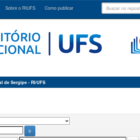
Sobre o RIUFS
Como publicar
al de Sergipe - RI/UFS