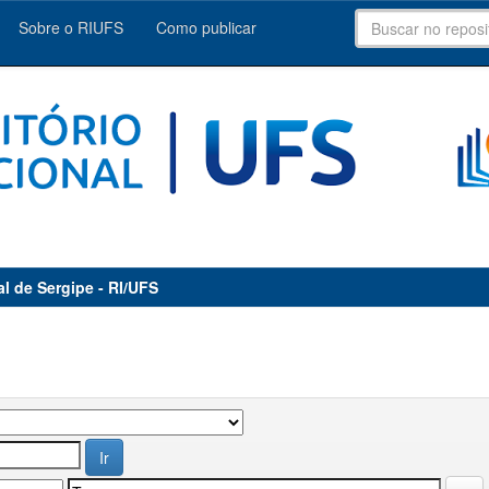
Sobre o RIUFS
Como publicar
al de Sergipe - RI/UFS