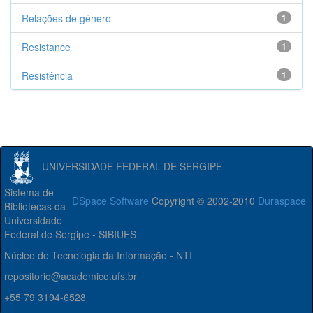
Relações de gênero
1
Resistance
1
Resistência
1
UNIVERSIDADE FEDERAL DE SERGIPE
Sistema de
DSpace Software
Copyright © 2002-2010
Duraspace
Bibliotecas da
Universidade
Federal de Sergipe - SIBIUFS
Núcleo de Tecnologia da Informação - NTI
repositorio@academico.ufs.br
+55 79 3194-6528