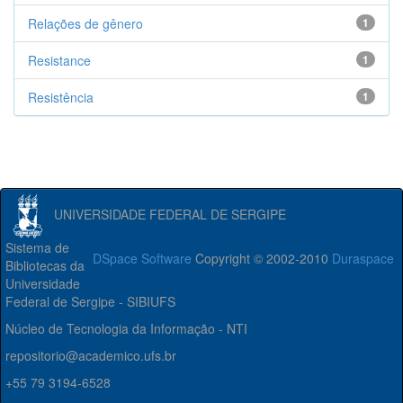
Relações de gênero
1
Resistance
1
Resistência
1
UNIVERSIDADE FEDERAL DE SERGIPE
Sistema de
DSpace Software
Copyright © 2002-2010
Duraspace
Bibliotecas da
Universidade
Federal de Sergipe - SIBIUFS
Núcleo de Tecnologia da Informação - NTI
repositorio@academico.ufs.br
+55 79 3194-6528