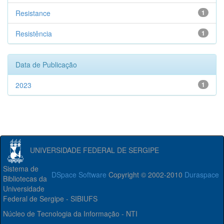
Resistance
1
Resistência
1
Data de Publicação
2023
1
UNIVERSIDADE FEDERAL DE SERGIPE
Sistema de
DSpace Software
Copyright © 2002-2010
Duraspace
Bibliotecas da
Universidade
Federal de Sergipe - SIBIUFS
Núcleo de Tecnologia da Informação - NTI