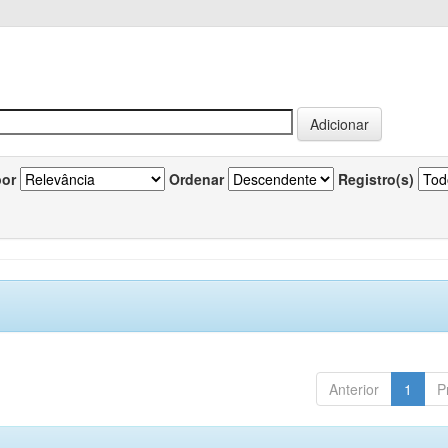
por
Ordenar
Registro(s)
Anterior
1
P