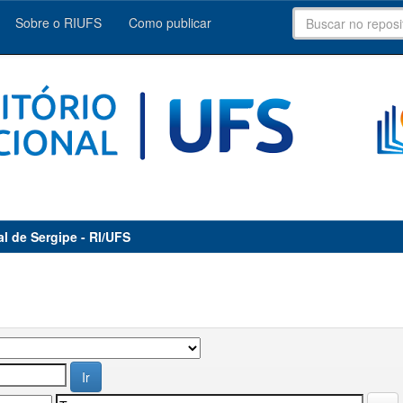
Sobre o RIUFS
Como publicar
al de Sergipe - RI/UFS