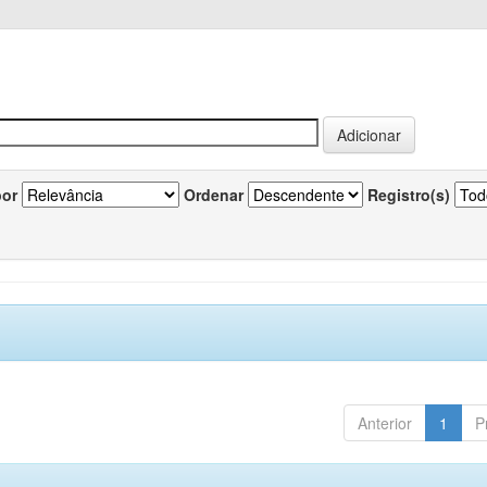
por
Ordenar
Registro(s)
Anterior
1
P