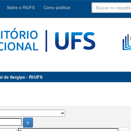
Sobre o RIUFS
Como publicar
al de Sergipe - RI/UFS