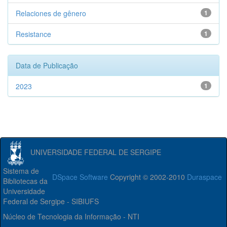
Relaciones de gênero
1
Resistance
1
Data de Publicação
2023
1
UNIVERSIDADE FEDERAL DE SERGIPE
Sistema de
DSpace Software
Copyright © 2002-2010
Duraspace
Bibliotecas da
Universidade
Federal de Sergipe - SIBIUFS
Núcleo de Tecnologia da Informação - NTI