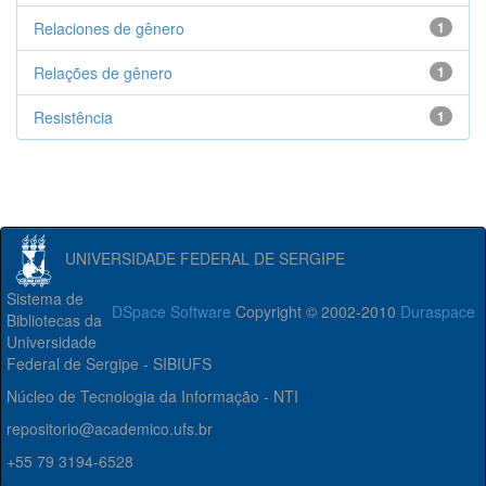
Relaciones de gênero
1
Relações de gênero
1
Resistência
1
UNIVERSIDADE FEDERAL DE SERGIPE
Sistema de
DSpace Software
Copyright © 2002-2010
Duraspace
Bibliotecas da
Universidade
Federal de Sergipe - SIBIUFS
Núcleo de Tecnologia da Informação - NTI
repositorio@academico.ufs.br
+55 79 3194-6528