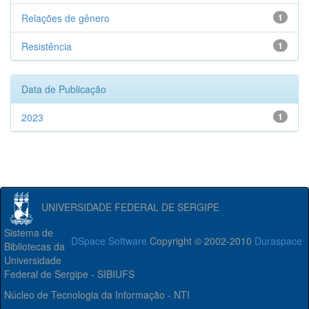
Relações de gênero
1
Resistência
1
Data de Publicação
2023
1
UNIVERSIDADE FEDERAL DE SERGIPE
Sistema de
DSpace Software
Copyright © 2002-2010
Duraspace
Bibliotecas da
Universidade
Federal de Sergipe - SIBIUFS
Núcleo de Tecnologia da Informação - NTI